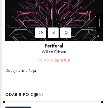
Periferal
William Gibson
29,99
€
25,99
€
Izvorna
Trenutna
cijena
cijena
Dodaj na listu želja
bila
je:
je:
25,99 €.
29,99 €.
ODABIR PO CIJENI