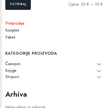
Min
Maks
Cijena:
20 €
—
30 €
FILTRIRAJ
cijena
cijena
Pretprodaja
Kompleti
Paketi
KATEGORIJE PROIZVODA
Časopisi
Knjige
Stripovi
Arhiva
Nema arhiva za prikazati.