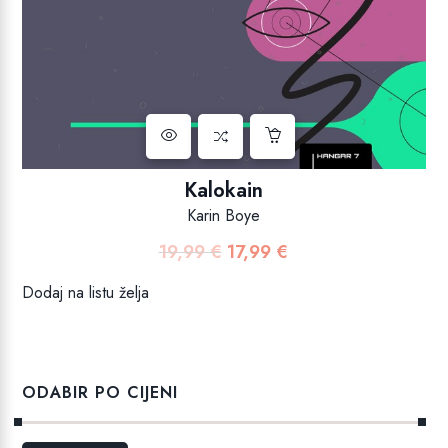
Kalokain
Karin Boye
19,99
€
17,99
€
Izvorna
Trenutna
cijena
cijena
Dodaj na listu želja
bila
je:
je:
17,99 €.
19,99 €.
ODABIR PO CIJENI