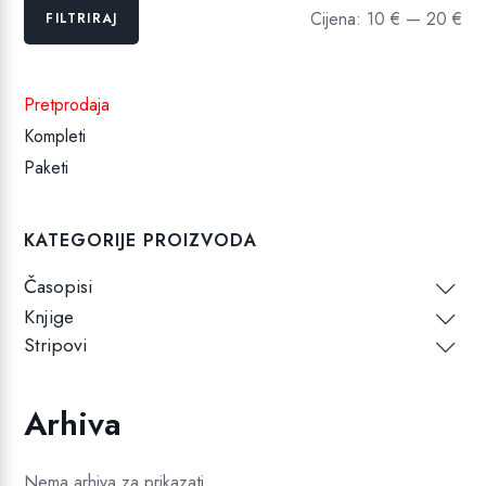
Min
Maks
Cijena:
10 €
—
20 €
FILTRIRAJ
cijena
cijena
Pretprodaja
Kompleti
Paketi
KATEGORIJE PROIZVODA
Časopisi
Knjige
Stripovi
Arhiva
Nema arhiva za prikazati.