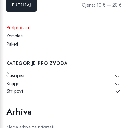
Min
Maks
Cijena:
10 €
—
20 €
FILTRIRAJ
cijena
cijena
Pretprodaja
Kompleti
Paketi
KATEGORIJE PROIZVODA
Časopisi
Knjige
Stripovi
Arhiva
Nema arhiva za prikazati.