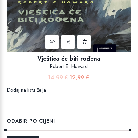
Vještica će biti rođena
Robert E. Howard
14,99
€
12,99
€
Izvorna
Trenutna
cijena
cijena
Dodaj na listu želja
bila
je:
je:
12,99 €.
14,99 €.
ODABIR PO CIJENI