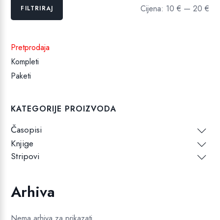
Min
Maks
Cijena:
10 €
—
20 €
FILTRIRAJ
cijena
cijena
Pretprodaja
Kompleti
Paketi
KATEGORIJE PROIZVODA
Časopisi
Knjige
Stripovi
Arhiva
Nema arhiva za prikazati.