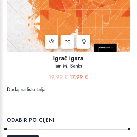
Igrač igara
Iain M. Banks
19,99
€
17,99
€
Izvorna
Trenutna
cijena
cijena
Dodaj na listu želja
bila
je:
je:
17,99 €.
19,99 €.
ODABIR PO CIJENI