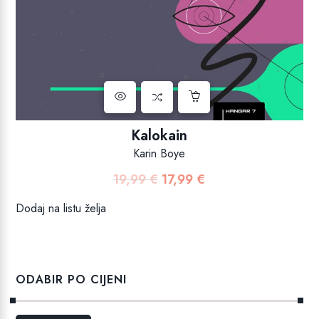
Kalokain
Karin Boye
19,99
€
17,99
€
Izvorna
Trenutna
cijena
cijena
Dodaj na listu želja
bila
je:
je:
17,99 €.
19,99 €.
ODABIR PO CIJENI