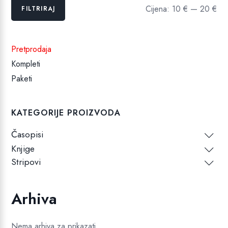
Min
Maks
Cijena:
10 €
—
20 €
FILTRIRAJ
cijena
cijena
Pretprodaja
Kompleti
Paketi
KATEGORIJE PROIZVODA
Časopisi
Knjige
Stripovi
Arhiva
Nema arhiva za prikazati.