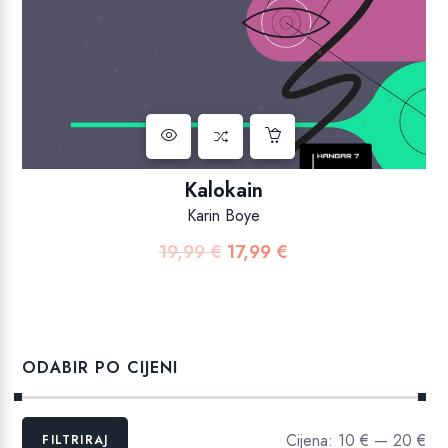
Kalokain
Karin Boye
19,99
€
17,99
€
Izvorna
Trenutna
cijena
cijena
bila
je:
je:
17,99 €.
19,99 €.
ODABIR PO CIJENI
Min
Maks
Cijena:
10 €
—
20 €
FILTRIRAJ