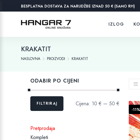
BESPLATNA DOSTAVA ZA NARUDŽBE IZNAD 50 € (SAMO RH)
IZLOG
KO
KRAKATIT
NASLOVNA
PROIZVODI
KRAKATIT
ODABIR PO CIJENI
Min
Maks
Cijena:
10 €
—
50 €
FILTRIRAJ
cijena
cijena
-11
Pretprodaja
Kompleti