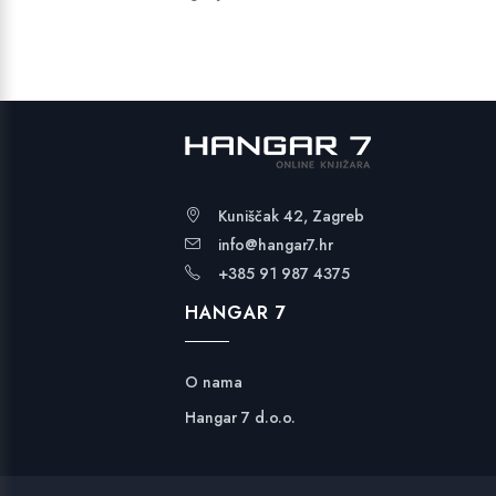
Kuniščak 42, Zagreb
info@hangar7.hr
+385 91 987 4375
HANGAR 7
O nama
Hangar 7 d.o.o.