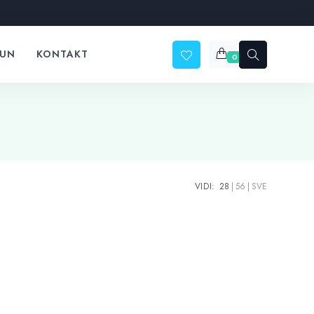
ČUN
KONTAKT
0
VIDI:
28
56
SVE