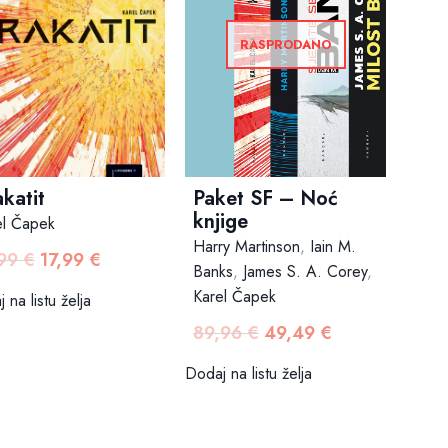
RASPRODANO
Paket SF – Noć
katit
knjige
el Čapek
Harry Martinson
,
Iain M.
,99
€
17,99
€
Izvorna
Trenutna
Banks
,
James S. A. Corey
,
cijena
cijena
Karel Čapek
 na listu želja
bila
je:
89,96
€
49,49
€
Izvorna
Trenutna
je:
17,99 €.
cijena
cijena
19,99 €.
Dodaj na listu želja
bila
je:
je:
49,49 €.
89,96 €.