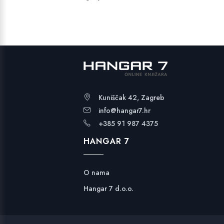
Kuniščak 42, Zagreb
info@hangar7.hr
+385 91 987 4375
HANGAR 7
O nama
Hangar 7 d.o.o.