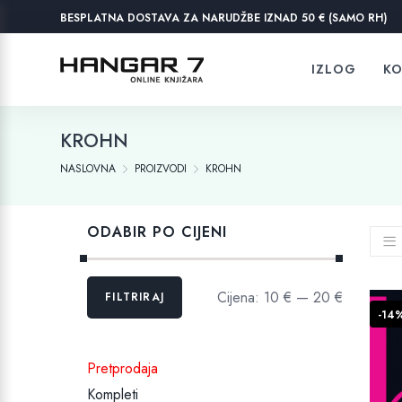
BESPLATNA DOSTAVA ZA NARUDŽBE IZNAD 50 € (SAMO RH)
IZLOG
KO
KROHN
NASLOVNA
PROIZVODI
KROHN
ODABIR PO CIJENI
Min
Maks
Cijena:
10 €
—
20 €
FILTRIRAJ
cijena
cijena
-14
Pretprodaja
Kompleti