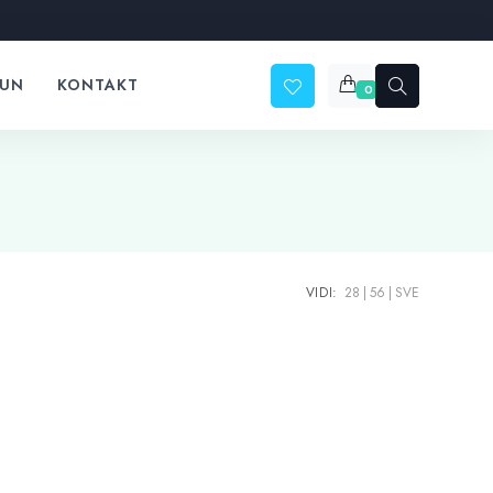
ČUN
KONTAKT
0
VIDI:
28
56
SVE