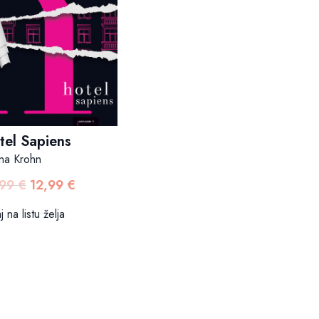
tel Sapiens
na Krohn
,99
€
12,99
€
Izvorna
Trenutna
cijena
cijena
 na listu želja
bila
je:
je:
12,99 €.
14,99 €.