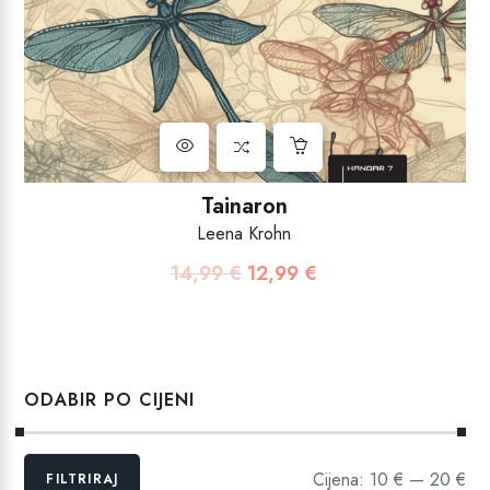
Tainaron
Leena Krohn
14,99
€
12,99
€
Izvorna
Trenutna
cijena
cijena
bila
je:
je:
12,99 €.
14,99 €.
ODABIR PO CIJENI
Min
Maks
Cijena:
10 €
—
20 €
FILTRIRAJ