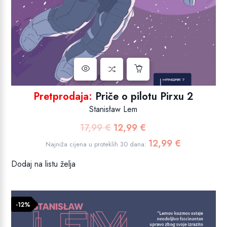
Pretprodaja:
Priče o pilotu Pirxu 2
Stanisław Lem
17,99
€
12,99
€
Izvorna
Trenutna
cijena
cijena
12,99
€
Najniža cijena u proteklih 30 dana:
bila
je:
Dodaj na listu želja
je:
12,99 €.
17,99 €.
-12%