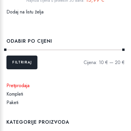
15,99
€
Najniža cijena u proteklih 30 dana:
bila
je:
Dodaj na listu želja
je:
15,99 €.
16,99 €.
ODABIR PO CIJENI
Min
Maks
Cijena:
10 €
—
20 €
FILTRIRAJ
cijena
cijena
Pretprodaja
Kompleti
Paketi
KATEGORIJE PROIZVODA