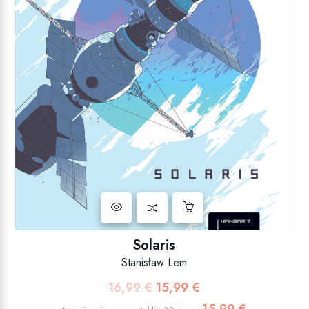
Solaris
Stanisław Lem
16,99
€
15,99
€
Izvorna
Trenutna
cijena
cijena