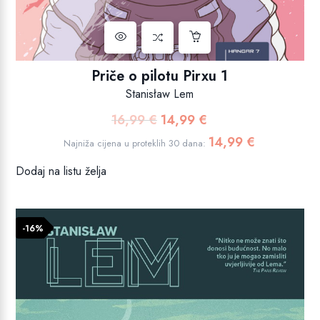
Priče o pilotu Pirxu 1
Stanisław Lem
16,99
€
14,99
€
Izvorna
Trenutna
cijena
cijena
14,99
€
Najniža cijena u proteklih 30 dana:
bila
je:
Dodaj na listu želja
je:
14,99 €.
16,99 €.
-16%