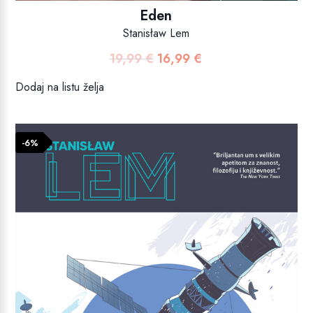
Eden
Stanisław Lem
19,99
€
16,99
€
Izvorna
Trenutna
cijena
cijena
Dodaj na listu želja
bila
je:
je:
16,99 €.
19,99 €.
-6%