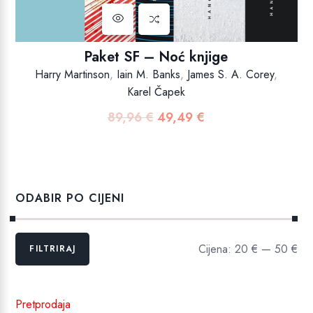
Paket SF – Noć knjige
Harry Martinson
,
Iain M. Banks
,
James S. A. Corey
,
Karel Čapek
89,96
€
49,49
€
Izvorna
Trenutna
cijena
cijena
bila
je:
je:
49,49 €.
89,96 €.
ODABIR PO CIJENI
Min
Maks
Cijena:
20 €
—
50 €
FILTRIRAJ
cijena
cijena
Pretprodaja