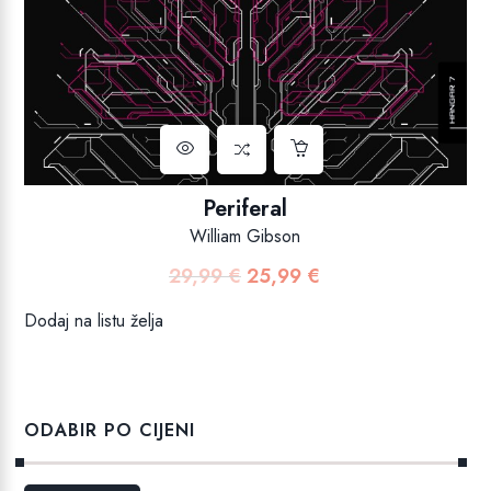
Periferal
William Gibson
29,99
€
25,99
€
Izvorna
Trenutna
cijena
cijena
Dodaj na listu želja
bila
je:
je:
25,99 €.
29,99 €.
ODABIR PO CIJENI