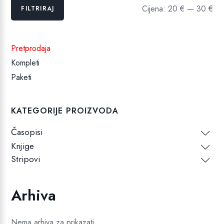
Min
Maks
Cijena:
20 €
—
30 €
FILTRIRAJ
cijena
cijena
Pretprodaja
Kompleti
Paketi
KATEGORIJE PROIZVODA
Časopisi
Knjige
Stripovi
Arhiva
Nema arhiva za prikazati.