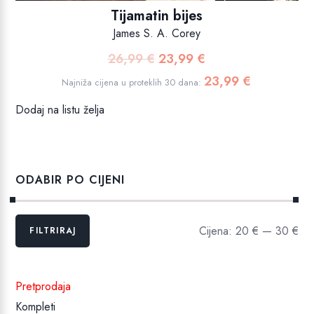
Tijamatin bijes
James S. A. Corey
26,99
€
23,99
€
Izvorna
Trenutna
cijena
cijena
23,99
€
Najniža cijena u proteklih 30 dana:
bila
je:
Dodaj na listu želja
je:
23,99 €.
26,99 €.
ODABIR PO CIJENI
Min
Maks
Cijena:
20 €
—
30 €
FILTRIRAJ
cijena
cijena
Pretprodaja
Kompleti