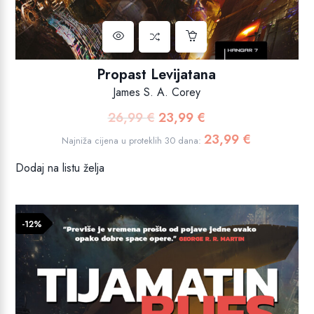
Propast Levijatana
James S. A. Corey
26,99
€
23,99
€
Izvorna
Trenutna
cijena
cijena
23,99
€
Najniža cijena u proteklih 30 dana:
bila
je:
Dodaj na listu želja
je:
23,99 €.
26,99 €.
-12%