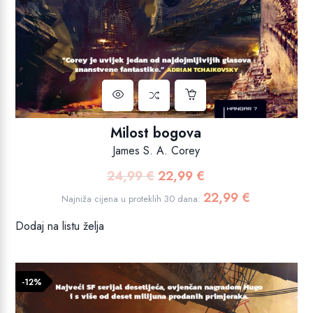
Milost bogova
James S. A. Corey
24,99
€
22,99
€
Izvorna
Trenutna
cijena
cijena
22,99
€
Najniža cijena u proteklih 30 dana:
bila
je:
Dodaj na listu želja
je:
22,99 €.
24,99 €.
-12%