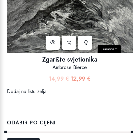
Zgarište svjetionika
Ambrose Bierce
14,99
€
12,99
€
Izvorna
Trenutna
cijena
cijena
Dodaj na listu želja
bila
je:
je:
12,99 €.
14,99 €.
ODABIR PO CIJENI