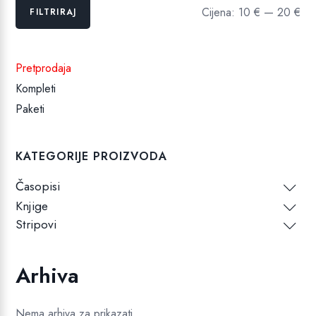
Min
Maks
Cijena:
10 €
—
20 €
FILTRIRAJ
cijena
cijena
Pretprodaja
Kompleti
Paketi
KATEGORIJE PROIZVODA
Časopisi
Knjige
Stripovi
Arhiva
Nema arhiva za prikazati.