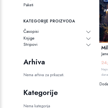
Paketi
KATEGORIJE PROIZVODA
Časopisi
Knjige
Stripovi
Mi
Jam
Arhiva
24
Najni
Nema arhiva za prikazati.
dan
Dodaj
Kategorije
Nema kategorija