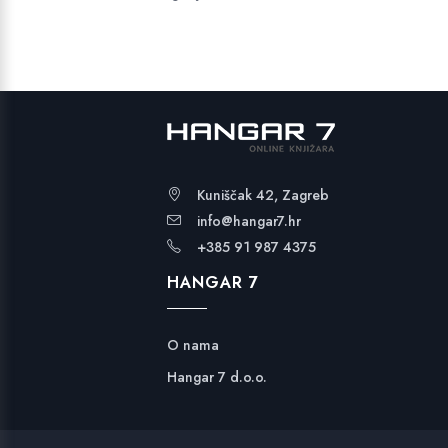
Kuniščak 42, Zagreb
info@hangar7.hr
+385 91 987 4375
HANGAR 7
O nama
Hangar 7 d.o.o.