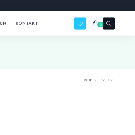
ČUN
KONTAKT
0
VIDI:
28
56
SVE