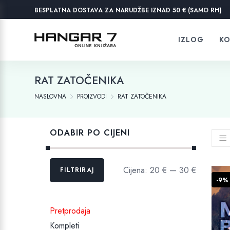
BESPLATNA DOSTAVA ZA NARUDŽBE IZNAD 50 € (SAMO RH)
IZLOG
KO
RAT ZATOČENIKA
NASLOVNA
PROIZVODI
RAT ZATOČENIKA
ODABIR PO CIJENI
Min
Maks
Cijena:
20 €
—
30 €
FILTRIRAJ
cijena
cijena
-9%
Pretprodaja
Kompleti