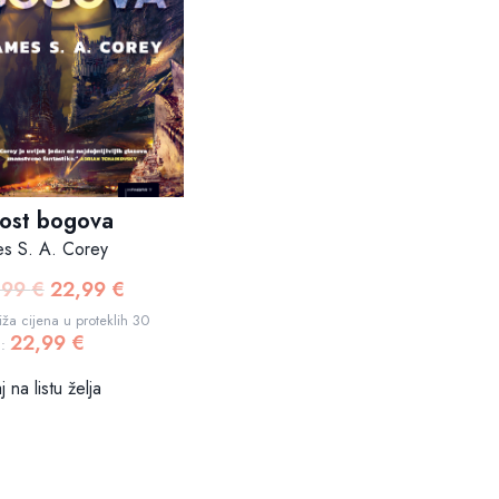
lost bogova
es S. A. Corey
,99
€
22,99
€
Izvorna
Trenutna
cijena
cijena
ža cijena u proteklih 30
22,99
€
bila
je:
a:
je:
22,99 €.
 na listu želja
24,99 €.