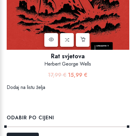
Rat svjetova
Herbert George Wells
17,99
€
15,99
€
Izvorna
Trenutna
cijena
cijena
Dodaj na listu želja
bila
je:
je:
15,99 €.
17,99 €.
ODABIR PO CIJENI