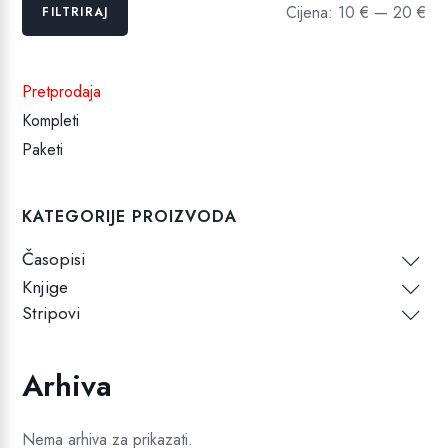
Min
Maks
Cijena:
10 €
—
20 €
FILTRIRAJ
cijena
cijena
Pretprodaja
Kompleti
Paketi
KATEGORIJE PROIZVODA
Časopisi
Knjige
Stripovi
Arhiva
Nema arhiva za prikazati.