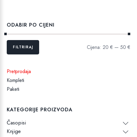
je:
49,49 €.
89,96 €.
ODABIR PO CIJENI
Min
Maks
Cijena:
20 €
—
50 €
FILTRIRAJ
cijena
cijena
Pretprodaja
Kompleti
Paketi
KATEGORIJE PROIZVODA
Časopisi
Knjige