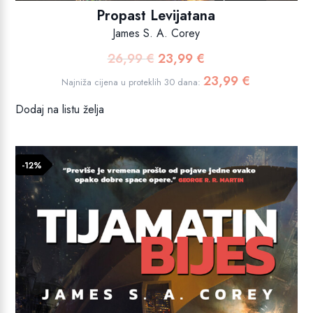
Propast Levijatana
James S. A. Corey
26,99
€
23,99
€
Izvorna
Trenutna
cijena
cijena
23,99
€
Najniža cijena u proteklih 30 dana:
bila
je:
Dodaj na listu želja
je:
23,99 €.
26,99 €.
-12%