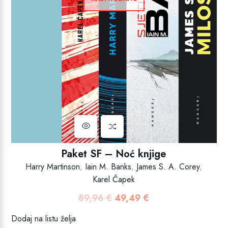
Paket SF – Noć knjige
Harry Martinson
,
Iain M. Banks
,
James S. A. Corey
,
Karel Čapek
89,96
€
49,49
€
Izvorna
Trenutna
cijena
cijena
Dodaj na listu želja
bila
je: