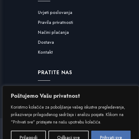
Uvjeti poslovanja
Pravila privatnosti
Načini plaćanja
Dostava
Kontakt
PRATITE NAS
Facebook
Poštujemo Vašu privatnost
Instagram
Koristimo kolačiće za poboljšanje vašeg iskustva pregledavanja,
prikazivanje prilagođenog sadržaja i analizu posjeta. Klikom na
"Prihvati sve" pristajete na našu upotrebu kolačića.
Hangar 7
|
Inverzija.net
Prilagodi
Odbaci sve
Prihvati sve