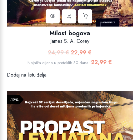
Milost bogova
James S. A. Corey
24,99
€
22,99
€
Izvorna
Trenutna
cijena
cijena
22,99
€
Najniža cijena u proteklih 30 dana:
bila
je:
Dodaj na listu želja
je:
22,99 €.
24,99 €.
-12%