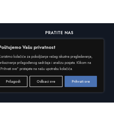
PRATITE NAS
Poštujemo Vašu privatnost
Facebook
Koristimo kolačiće za poboljšanje vašeg iskustva pregledavanja,
Instagram
prikazivanje prilagođenog sadržaja i analizu posjeta. Klikom na
"Prihvati sve" pristajete na našu upotrebu kolačića.
Prilagodi
Odbaci sve
Prihvati sve