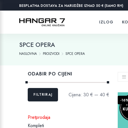
BESPLATNA DOSTAVA ZA NARUDŽBE IZNAD 50 € (SAMO RH)
IZLOG
KO
SPCE OPERA
NASLOVNA
PROIZVODI
SPCE OPERA
ODABIR PO CIJENI
Min
Maks
Cijena:
30 €
—
40 €
FILTRIRAJ
cijena
cijena
-16
Pretprodaja
Kompleti