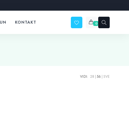
ČUN
KONTAKT
0
VIDI:
28
56
SVE