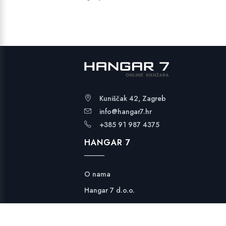
Kuniščak 42, Zagreb
info@hangar7.hr
+385 91 987 4375
HANGAR 7
O nama
Hangar 7 d.o.o.