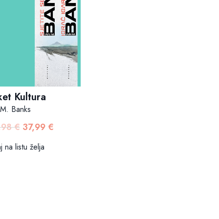
et Kultura
 M. Banks
,98
€
37,99
€
Izvorna
Trenutna
cijena
cijena
 na listu želja
bila
je:
je:
37,99 €.
44,98 €.