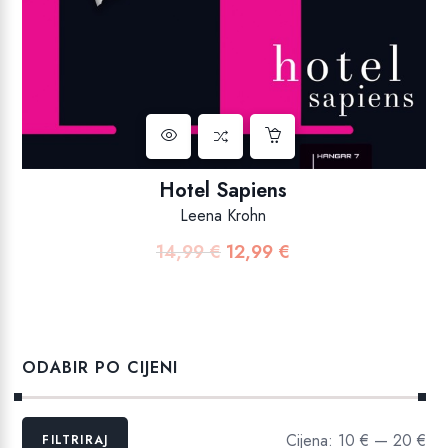
Hotel Sapiens
Leena Krohn
14,99
€
12,99
€
Izvorna
Trenutna
cijena
cijena
bila
je:
je:
12,99 €.
14,99 €.
ODABIR PO CIJENI
Min
Maks
Cijena:
10 €
—
20 €
FILTRIRAJ