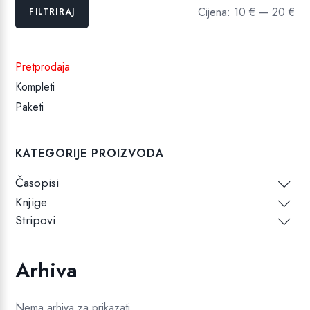
Min
Maks
Cijena:
10 €
—
20 €
FILTRIRAJ
cijena
cijena
Pretprodaja
Kompleti
Paketi
KATEGORIJE PROIZVODA
Časopisi
Knjige
Stripovi
Arhiva
Nema arhiva za prikazati.