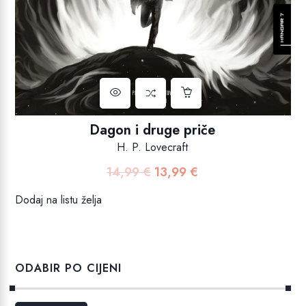
Dagon i druge priče
H. P. Lovecraft
14,99
€
13,99
€
Izvorna
Trenutna
cijena
cijena
Dodaj na listu želja
bila
je:
je:
13,99 €.
14,99 €.
ODABIR PO CIJENI