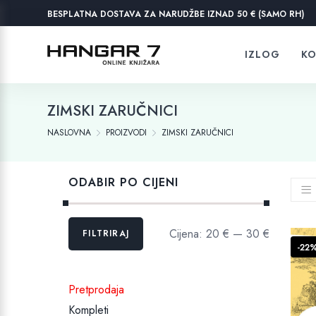
BESPLATNA DOSTAVA ZA NARUDŽBE IZNAD 50 € (SAMO RH)
IZLOG
KO
ZIMSKI ZARUČNICI
NASLOVNA
PROIZVODI
ZIMSKI ZARUČNICI
ODABIR PO CIJENI
Min
Maks
Cijena:
20 €
—
30 €
FILTRIRAJ
cijena
cijena
-22
Pretprodaja
Kompleti