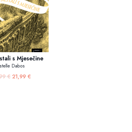
tali s Mjesečine
stelle Dabos
,99
€
21,99
€
Izvorna
Trenutna
cijena
cijena
bila
je:
je:
21,99 €.
27,99 €.