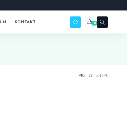
ČUN
KONTAKT
0
VIDI:
28
56
SVE