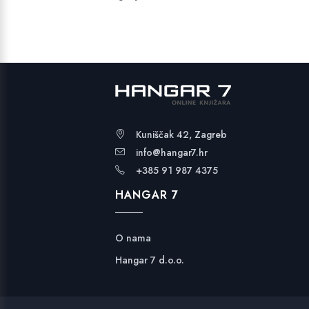
Kuniščak 42, Zagreb
info@hangar7.hr
+385 91 987 4375
HANGAR 7
O nama
Hangar 7 d.o.o.