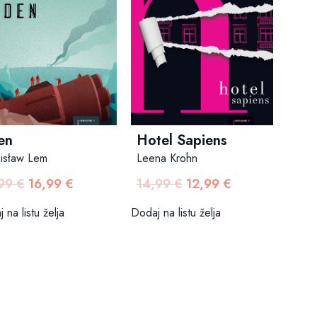
en
Hotel Sapiens
nisław Lem
Leena Krohn
,99
€
16,99
€
14,99
€
12,99
€
Izvorna
Trenutna
Izvorna
Trenutna
cijena
cijena
cijena
cijena
 na listu želja
Dodaj na listu želja
bila
je:
bila
je:
je:
16,99 €.
je:
12,99 €.
19,99 €.
14,99 €.