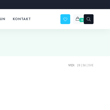
ČUN
KONTAKT
0
VIDI:
28
56
SVE