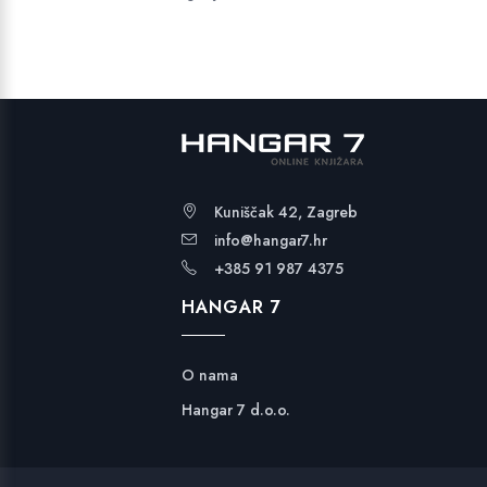
Kuniščak 42, Zagreb
info@hangar7.hr
+385 91 987 4375
HANGAR 7
O nama
Hangar 7 d.o.o.