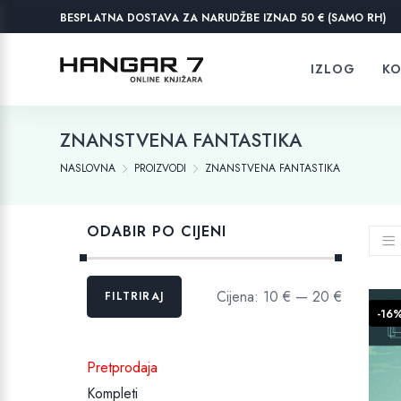
BESPLATNA DOSTAVA ZA NARUDŽBE IZNAD 50 € (SAMO RH)
IZLOG
KO
ZNANSTVENA FANTASTIKA
NASLOVNA
PROIZVODI
ZNANSTVENA FANTASTIKA
ODABIR PO CIJENI
Min
Maks
Cijena:
10 €
—
20 €
FILTRIRAJ
cijena
cijena
-16
Pretprodaja
Kompleti