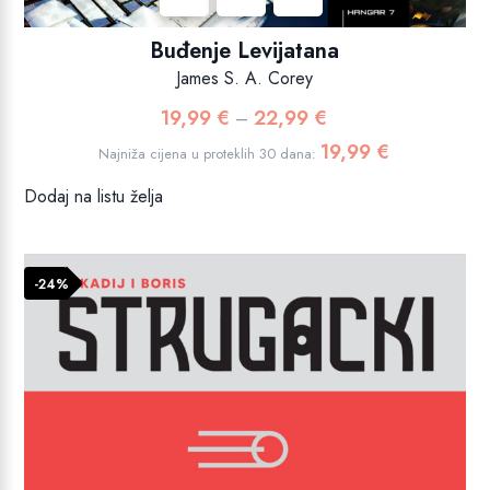
Buđenje Levijatana
James S. A. Corey
19,99
€
22,99
€
Raspon
–
cijena:
19,99
€
Najniža cijena u proteklih 30 dana:
od
Dodaj na listu želja
19,99 €
do
22,99 €
-24%