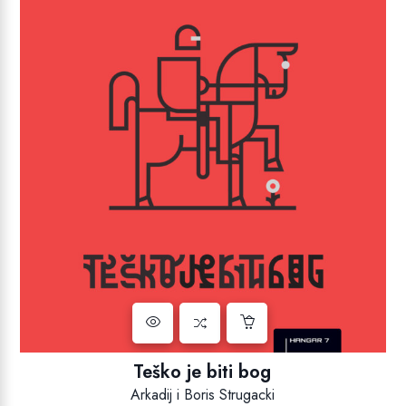
Teško je biti bog
Arkadij i Boris Strugacki