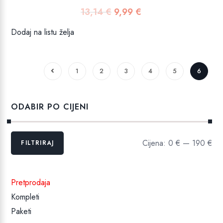
13,14
€
9,99
€
Izvorna
Trenutna
cijena
cijena
Dodaj na listu želja
bila
je:
je:
9,99 €.
13,14 €.
1
2
3
4
5
6
ODABIR PO CIJENI
Min
Maks
Cijena:
0 €
—
190 €
FILTRIRAJ
cijena
cijena
Pretprodaja
Kompleti
Paketi