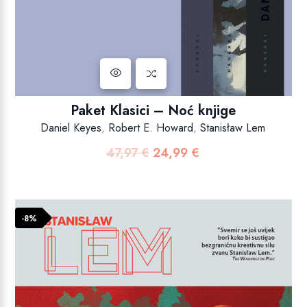
Paket Klasici – Noć knjige
Daniel Keyes
,
Robert E. Howard
,
Stanisław Lem
47,97
€
24,99
€
Izvorna
Trenutna
cijena
cijena
bila
je:
je:
24,99 €.
-8%
47,97 €.