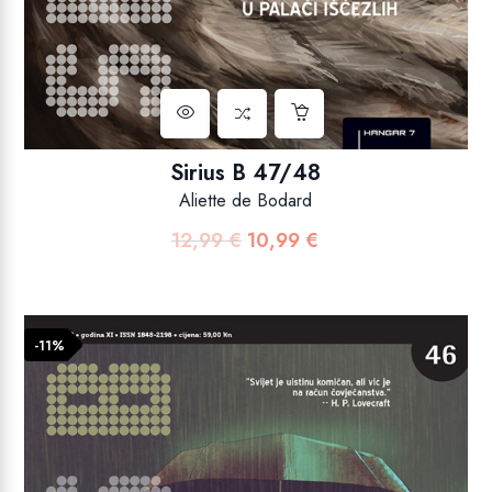
Sirius B 47/48
Aliette de Bodard
12,99
€
10,99
€
Izvorna
Trenutna
cijena
cijena
bila
je:
je:
10,99 €.
-11%
12,99 €.