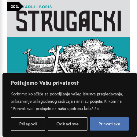
je:
24,99 €.
-30%
29,99 €.
Poštujemo Vašu privatnost
Koristimo kolačiće za poboljšanje vašeg iskustva pregledavanja,
prikazivanje prilagođenog sadržaja i analizu posjeta. Klikom na
"Prihvati sve" pristajete na našu upotrebu kolačića.
Prilagodi
Odbaci sve
Prihvati sve