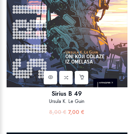
Sirius B 49
Ursula K. Le Guin
8,00
€
7,00
€
Izvorna
Trenutna
cijena
cijena
bila
je: