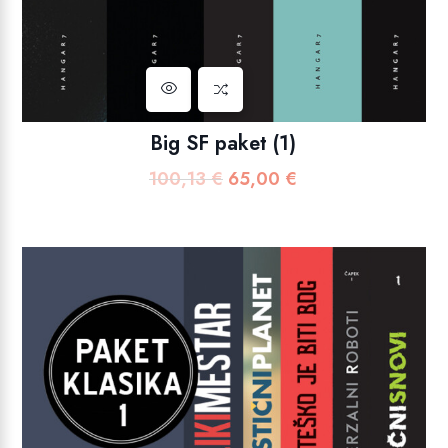
Big SF paket (1)
100,13
€
65,00
€
Izvorna
Trenutna
cijena
cijena
bila
je:
je:
65,00 €.
100,13 €.