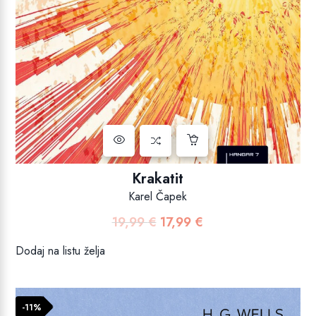
Krakatit
Karel Čapek
19,99
€
17,99
€
Izvorna
Trenutna
cijena
cijena
Dodaj na listu želja
bila
je:
je:
17,99 €.
19,99 €.
-11%