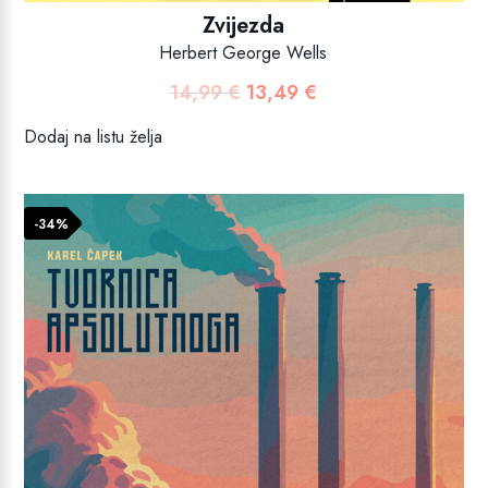
Zvijezda
Herbert George Wells
14,99
€
13,49
€
Izvorna
Trenutna
cijena
cijena
Dodaj na listu želja
bila
je:
je:
13,49 €.
14,99 €.
-34%