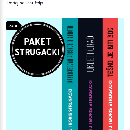
Dodaj na listu želja
bila
je:
je:
36,99 €.
47,97 €.
-28%