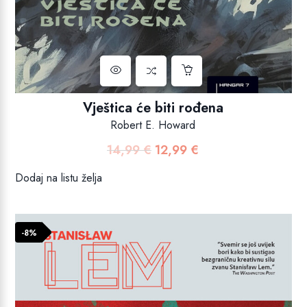
Vještica će biti rođena
Robert E. Howard
14,99
€
12,99
€
Izvorna
Trenutna
cijena
cijena
Dodaj na listu želja
bila
je:
je:
12,99 €.
14,99 €.
-8%