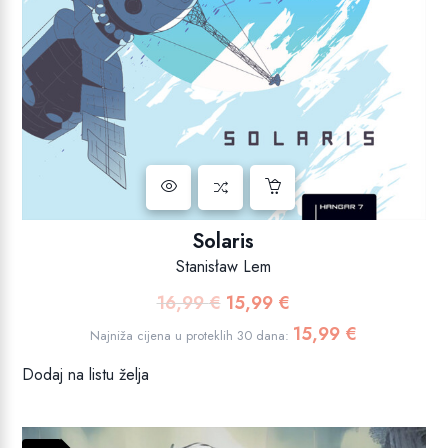
Solaris
Stanisław Lem
16,99
€
15,99
€
Izvorna
Trenutna
cijena
cijena
15,99
€
Najniža cijena u proteklih 30 dana:
bila
je:
Dodaj na listu želja
je:
15,99 €.
16,99 €.