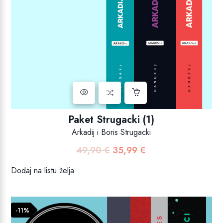
Paket Strugacki (1)
Arkadij i Boris Strugacki
49,90
€
35,99
€
Izvorna
Trenutna
cijena
cijena
Dodaj na listu želja
bila
je:
je:
35,99 €.
49,90 €.
-11%