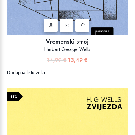
Vremenski stroj
Herbert George Wells
14,99
€
13,49
€
Izvorna
Trenutna
cijena
cijena
Dodaj na listu želja
bila
je:
je:
13,49 €.
14,99 €.
-11%