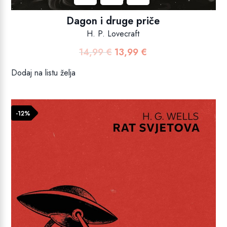
Dagon i druge priče
H. P. Lovecraft
14,99
€
13,99
€
Izvorna
Trenutna
cijena
cijena
Dodaj na listu želja
bila
je:
je:
13,99 €.
14,99 €.
-12%