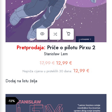
Pretprodaja:
Priče o pilotu Pirxu 2
Stanisław Lem
17,99
€
12,99
€
Izvorna
Trenutna
cijena
cijena
12,99
€
Najniža cijena u proteklih 30 dana:
bila
je:
Dodaj na listu želja
je:
12,99 €.
17,99 €.
-12%