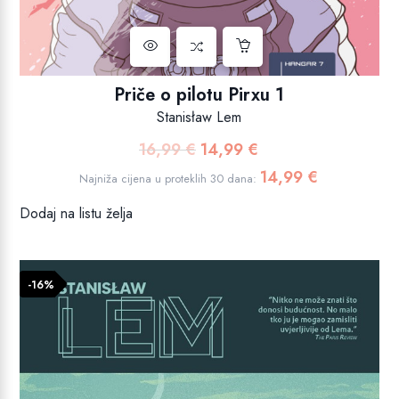
Priče o pilotu Pirxu 1
Stanisław Lem
16,99
€
14,99
€
Izvorna
Trenutna
cijena
cijena
14,99
€
Najniža cijena u proteklih 30 dana:
bila
je:
Dodaj na listu želja
je:
14,99 €.
16,99 €.
-16%