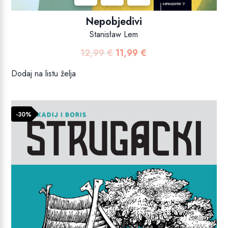
Nepobjedivi
Stanisław Lem
12,99
€
11,99
€
Izvorna
Trenutna
cijena
cijena
Dodaj na listu želja
bila
je:
je:
11,99 €.
12,99 €.
-30%