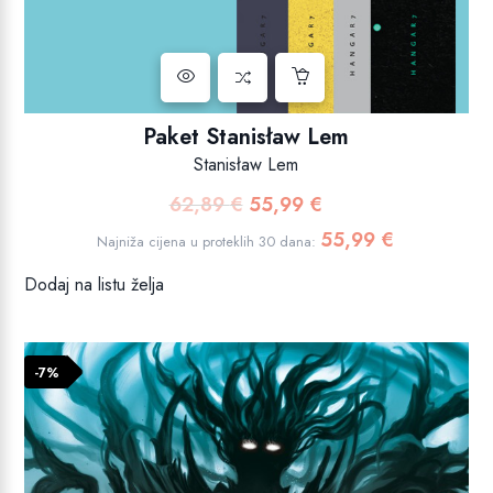
Paket Stanisław Lem
Stanisław Lem
62,89
€
55,99
€
Izvorna
Trenutna
cijena
cijena
55,99
€
Najniža cijena u proteklih 30 dana:
bila
je:
Dodaj na listu želja
je:
55,99 €.
62,89 €.
-7%