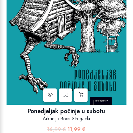
Ponedjeljak počinje u subotu
Arkadij i Boris Strugacki
16,99
€
11,99
€
Izvorna
Trenutna