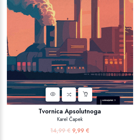
Tvornica Apsolutnoga
Karel Čapek
14,99
€
9,99
€
Izvorna
Trenutna
cijena
cijena