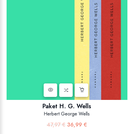
Paket H. G. Wells
Herbert George Wells
47,97
€
36,99
€
Izvorna
Trenutna
cijena
cijena