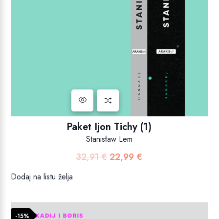
Paket Ijon Tichy (1)
Stanisław Lem
32,91
€
22,99
€
Izvorna
Trenutna
cijena
cijena
Dodaj na listu želja
bila
je:
je:
22,99 €.
32,91 €.
-15%