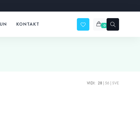
ČUN
KONTAKT
0
VIDI:
28
56
SVE