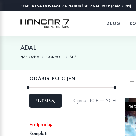
BESPLATNA DOSTAVA ZA NARUDŽBE IZNAD 50 € (SAMO RH)
IZLOG
KO
ADAL
NASLOVNA
PROIZVODI
ADAL
ODABIR PO CIJENI
Min
Maks
Cijena:
10 €
—
20 €
FILTRIRAJ
cijena
cijena
-16
Pretprodaja
Kompleti