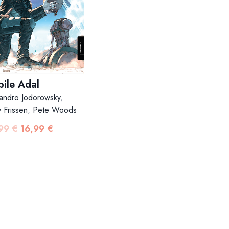
pile Adal
jandro Jodorowsky
,
y Frissen
,
Pete Woods
,99
€
16,99
€
Izvorna
Trenutna
cijena
cijena
bila
je:
je:
16,99 €.
19,99 €.