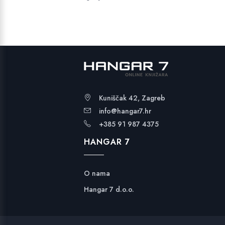
Kuniščak 42, Zagreb
info@hangar7.hr
+385 91 987 4375
HANGAR 7
O nama
Hangar 7 d.o.o.