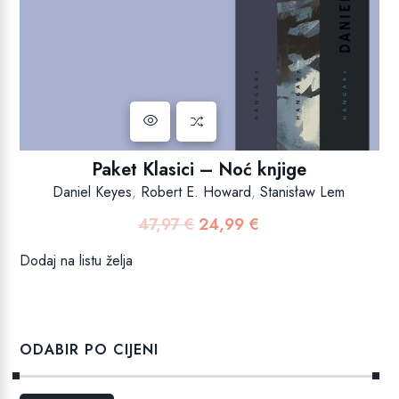
Paket Klasici – Noć knjige
Daniel Keyes
,
Robert E. Howard
,
Stanisław Lem
47,97
€
24,99
€
Izvorna
Trenutna
cijena
cijena
Dodaj na listu želja
bila
je:
je:
24,99 €.
47,97 €.
ODABIR PO CIJENI