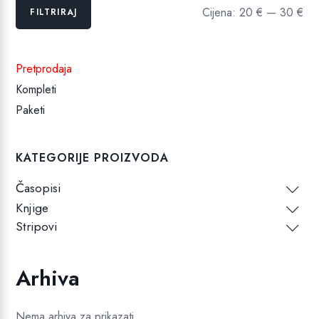
Min
Maks
Cijena:
20 €
—
30 €
FILTRIRAJ
cijena
cijena
Pretprodaja
Kompleti
Paketi
KATEGORIJE PROIZVODA
Časopisi
Knjige
Stripovi
Arhiva
Nema arhiva za prikazati.