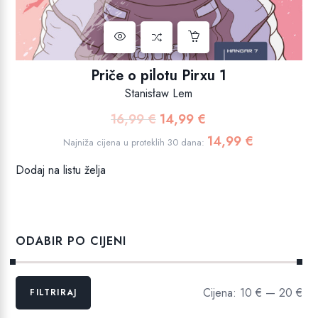
Priče o pilotu Pirxu 1
Stanisław Lem
16,99
€
14,99
€
Izvorna
Trenutna
cijena
cijena
14,99
€
Najniža cijena u proteklih 30 dana:
bila
je:
Dodaj na listu želja
je:
14,99 €.
16,99 €.
ODABIR PO CIJENI
Min
Maks
Cijena:
10 €
—
20 €
FILTRIRAJ
cijena
cijena