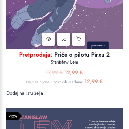
Pretprodaja:
Priče o pilotu Pirxu 2
Stanisław Lem
17,99
€
12,99
€
Izvorna
Trenutna
cijena
cijena
12,99
€
Najniža cijena u proteklih 30 dana:
bila
je:
Dodaj na listu želja
je:
12,99 €.
17,99 €.
-12%