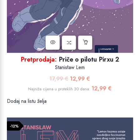
Pretprodaja:
Priče o pilotu Pirxu 2
Stanisław Lem
17,99
€
12,99
€
Izvorna
Trenutna
cijena
cijena
12,99
€
Najniža cijena u proteklih 30 dana:
bila
je:
Dodaj na listu želja
je:
12,99 €.
17,99 €.
-12%