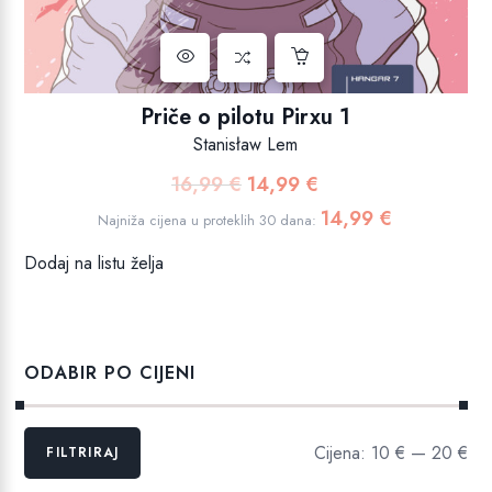
Priče o pilotu Pirxu 1
Stanisław Lem
16,99
€
14,99
€
Izvorna
Trenutna
cijena
cijena
14,99
€
Najniža cijena u proteklih 30 dana:
bila
je:
Dodaj na listu želja
je:
14,99 €.
16,99 €.
ODABIR PO CIJENI
Min
Maks
Cijena:
10 €
—
20 €
FILTRIRAJ
cijena
cijena