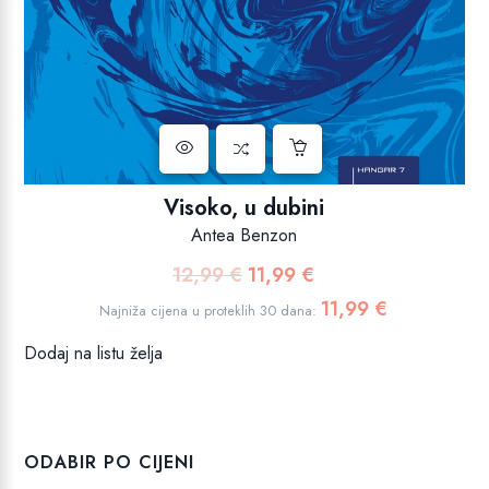
Visoko, u dubini
Antea Benzon
12,99
€
11,99
€
Izvorna
Trenutna
cijena
cijena
11,99
€
Najniža cijena u proteklih 30 dana:
bila
je:
Dodaj na listu želja
je:
11,99 €.
12,99 €.
ODABIR PO CIJENI