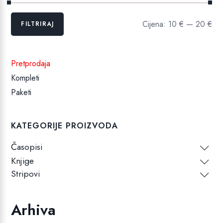
Min
Maks
Cijena:
10 €
—
20 €
FILTRIRAJ
cijena
cijena
Pretprodaja
Kompleti
Paketi
KATEGORIJE PROIZVODA
Časopisi
Knjige
Stripovi
Arhiva