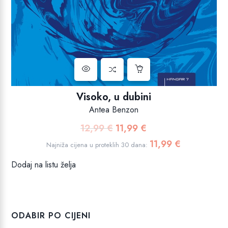
Visoko, u dubini
Antea Benzon
12,99
€
11,99
€
Izvorna
Trenutna
cijena
cijena
11,99
€
Najniža cijena u proteklih 30 dana:
bila
je:
Dodaj na listu želja
je:
11,99 €.
12,99 €.
ODABIR PO CIJENI