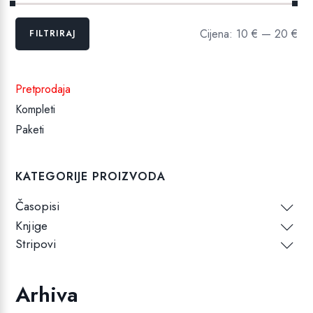
Min
Maks
Cijena:
10 €
—
20 €
FILTRIRAJ
cijena
cijena
Pretprodaja
Kompleti
Paketi
KATEGORIJE PROIZVODA
Časopisi
Knjige
Stripovi
Arhiva