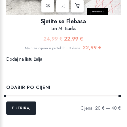
Sjetite se Flebasa
Iain M. Banks
24,99
€
22,99
€
Izvorna
Trenutna
cijena
cijena
22,99
€
Najniža cijena u proteklih 30 dana:
bila
je:
Dodaj na listu želja
je:
22,99 €.
24,99 €.
ODABIR PO CIJENI
Min
Maks
Cijena:
20 €
—
40 €
FILTRIRAJ
cijena
cijena