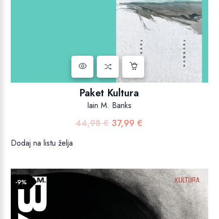
Paket Kultura
Iain M. Banks
44,98
€
37,99
€
Izvorna
Trenutna
cijena
cijena
Dodaj na listu želja
bila
je:
je:
37,99 €.
44,98 €.
-9%