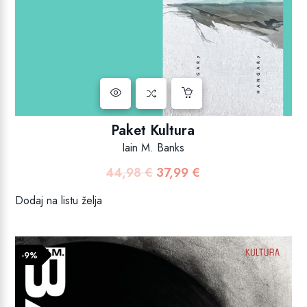
Paket Kultura
Iain M. Banks
44,98
€
37,99
€
Izvorna
Trenutna
cijena
cijena
Dodaj na listu želja
bila
je:
je:
37,99 €.
44,98 €.
-9%