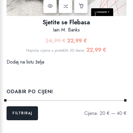
Sjetite se Flebasa
Iain M. Banks
24,99
€
22,99
€
Izvorna
Trenutna
cijena
cijena
22,99
€
Najniža cijena u proteklih 30 dana:
bila
je:
Dodaj na listu želja
je:
22,99 €.
24,99 €.
ODABIR PO CIJENI
Min
Maks
Cijena:
20 €
—
40 €
FILTRIRAJ
cijena
cijena