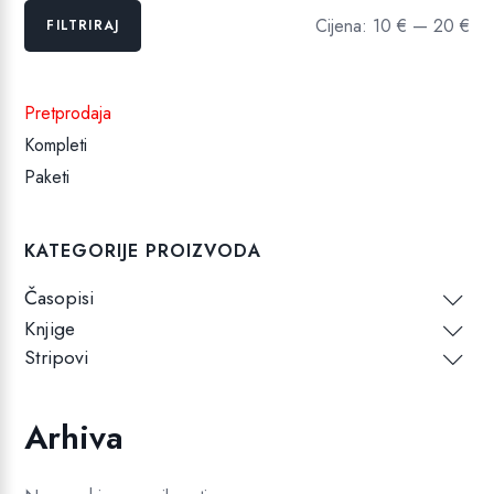
Min
Maks
Cijena:
10 €
—
20 €
FILTRIRAJ
cijena
cijena
Pretprodaja
Kompleti
Paketi
KATEGORIJE PROIZVODA
Časopisi
Knjige
Stripovi
Arhiva