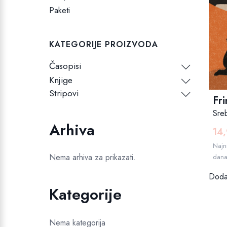
Paketi
KATEGORIJE PROIZVODA
Časopisi
Knjige
Stripovi
Fri
Sre
Arhiva
14
Najni
Nema arhiva za prikazati.
dan
Dodaj
Kategorije
Nema kategorija