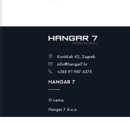
Kuniščak 42, Zagreb
info@hangar7.hr
+385 91 987 4375
HANGAR 7
O nama
Hangar 7 d.o.o.