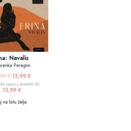
na: Navalis
brenka Peregrin
,99
€
13,99
€
Izvorna
Trenutna
cijena
cijena
ža cijena u proteklih 30
13,99
€
bila
je:
a:
je:
13,99 €.
 na listu želja
14,99 €.