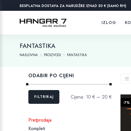
BESPLATNA DOSTAVA ZA NARUDŽBE IZNAD 50 € (SAMO RH)
IZLOG
KO
FANTASTIKA
NASLOVNA
PROIZVODI
FANTASTIKA
ODABIR PO CIJENI
Min
Maks
Cijena:
10 €
—
20 €
FILTRIRAJ
cijena
cijena
-7%
Pretprodaja
Kompleti