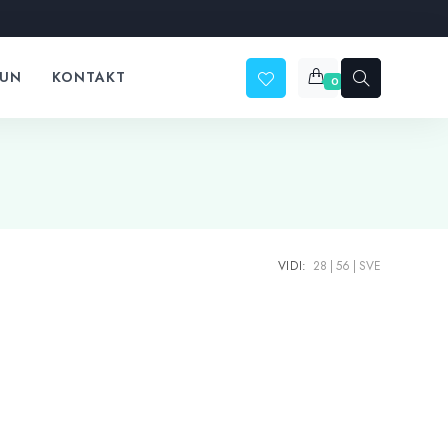
ČUN
KONTAKT
0
VIDI:
28
56
SVE