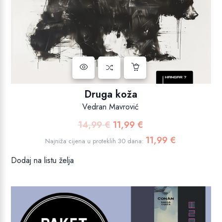
Druga koža
Vedran Mavrović
14,99
€
11,99
€
Izvorna
Trenutna
cijena
cijena
11,99
€
Najniža cijena u proteklih 30 dana:
bila
je:
Dodaj na listu želja
je:
11,99 €.
14,99 €.