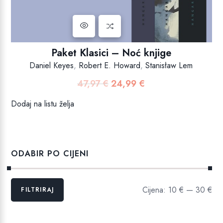
Paket Klasici – Noć knjige
Daniel Keyes
,
Robert E. Howard
,
Stanisław Lem
47,97
€
24,99
€
Izvorna
Trenutna
cijena
cijena
Dodaj na listu želja
bila
je:
je:
24,99 €.
47,97 €.
ODABIR PO CIJENI
Min
Maks
Cijena:
10 €
—
30 €
FILTRIRAJ
cijena
cijena