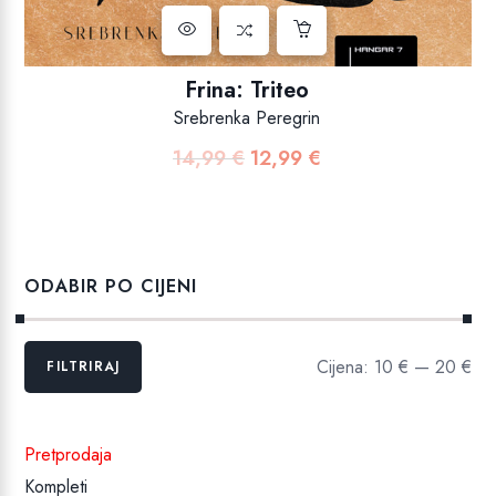
Frina: Triteo
Srebrenka Peregrin
14,99
€
12,99
€
Izvorna
Trenutna
cijena
cijena
bila
je:
je:
12,99 €.
14,99 €.
ODABIR PO CIJENI
Min
Maks
Cijena:
10 €
—
20 €
FILTRIRAJ
cijena
cijena
Pretprodaja
Kompleti