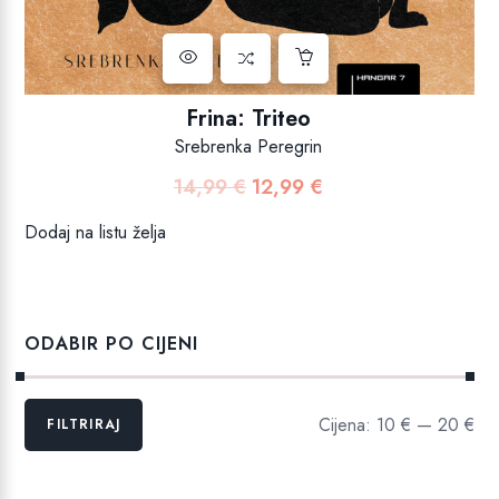
Frina: Triteo
Srebrenka Peregrin
14,99
€
12,99
€
Izvorna
Trenutna
cijena
cijena
Dodaj na listu želja
bila
je:
je:
12,99 €.
14,99 €.
ODABIR PO CIJENI
Min
Maks
Cijena:
10 €
—
20 €
FILTRIRAJ
cijena
cijena