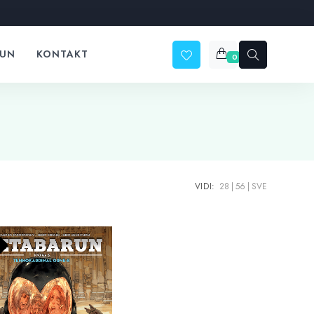
ČUN
KONTAKT
0
VIDI:
28
56
SVE