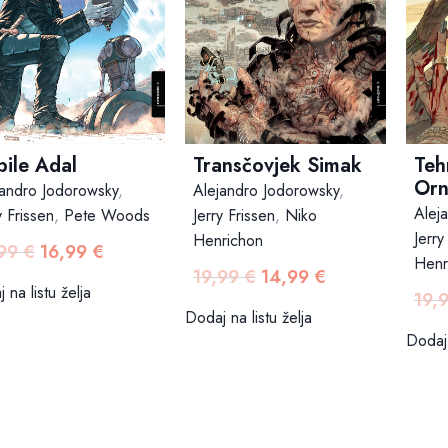
pile Adal
Transčovjek Simak
Teh
Orn
jandro Jodorowsky
,
Alejandro Jodorowsky
,
Alej
y Frissen
,
Pete Woods
Jerry Frissen
,
Niko
Jerry
Henrichon
,99
€
16,99
€
Izvorna
Trenutna
Henr
19,99
€
14,99
€
cijena
cijena
Izvorna
Trenutna
 na listu želja
19,
bila
je:
cijena
cijena
Dodaj na listu želja
je:
16,99 €.
bila
je:
Dodaj 
19,99 €.
je:
14,99 €.
19,99 €.