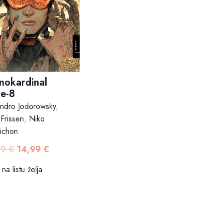
nokardinal
e-8
andro Jodorowsky
,
 Frissen
,
Niko
ichon
99
€
14,99
€
Izvorna
Trenutna
cijena
cijena
na listu želja
bila
je:
je:
14,99 €.
19,99 €.