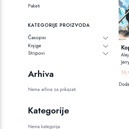
Paketi
KATEGORIJE PROIZVODA
Časopisi
Knjige
Ko
Stripovi
Ale
Jerr
Arhiva
19
Dodaj
Nema arhiva za prikazati.
Kategorije
Nema kategorija