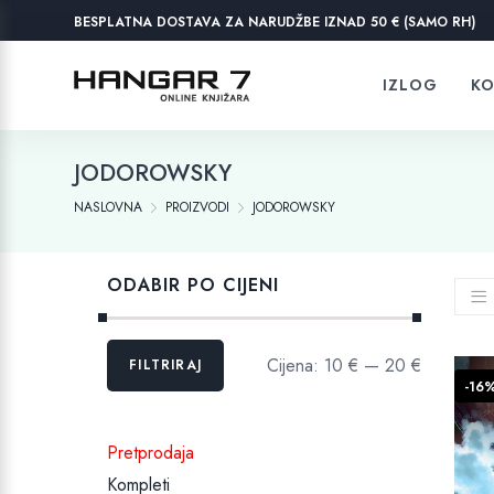
BESPLATNA DOSTAVA ZA NARUDŽBE IZNAD 50 € (SAMO RH)
IZLOG
KO
JODOROWSKY
NASLOVNA
PROIZVODI
JODOROWSKY
ODABIR PO CIJENI
Min
Maks
Cijena:
10 €
—
20 €
FILTRIRAJ
cijena
cijena
-16
Pretprodaja
Kompleti