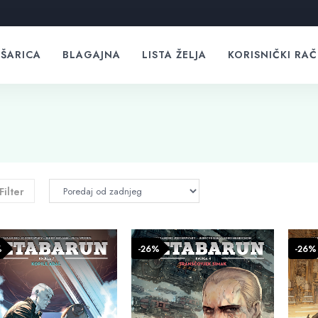
ŠARICA
BLAGAJNA
LISTA ŽELJA
KORISNIČKI RA
Filter
%
-26%
-26%