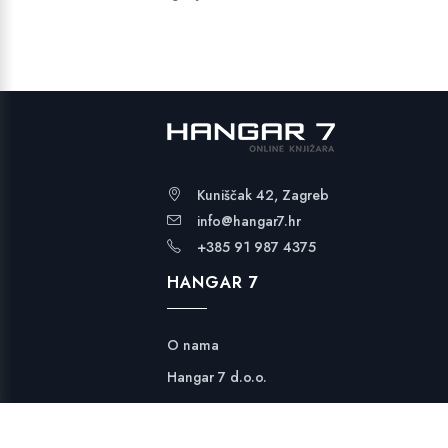
Kuniščak 42, Zagreb
info@hangar7.hr
+385 91 987 4375
HANGAR 7
O nama
Hangar 7 d.o.o.