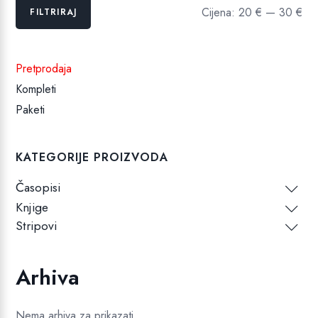
Min
Maks
Cijena:
20 €
—
30 €
FILTRIRAJ
cijena
cijena
Pretprodaja
Kompleti
Paketi
KATEGORIJE PROIZVODA
Časopisi
Knjige
Stripovi
Arhiva
Nema arhiva za prikazati.