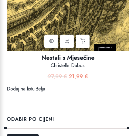
Nestali s Mjesečine
Christelle Dabos
27,99
€
21,99
€
Izvorna
Trenutna
cijena
cijena
Dodaj na listu želja
bila
je:
je:
21,99 €.
27,99 €.
ODABIR PO CIJENI