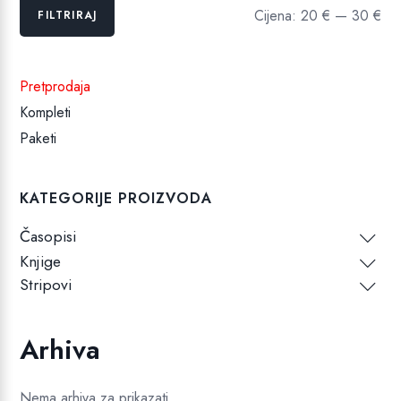
Min
Maks
Cijena:
20 €
—
30 €
FILTRIRAJ
cijena
cijena
Pretprodaja
Kompleti
Paketi
KATEGORIJE PROIZVODA
Časopisi
Knjige
Stripovi
Arhiva
Nema arhiva za prikazati.