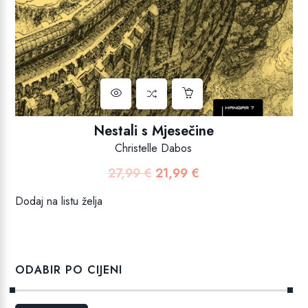
Nestali s Mjesečine
Christelle Dabos
27,99
€
21,99
€
Izvorna
Trenutna
cijena
cijena
Dodaj na listu želja
bila
je:
je:
21,99 €.
27,99 €.
ODABIR PO CIJENI