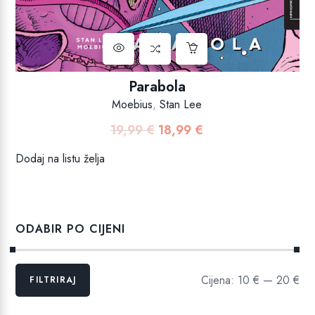
Parabola
Moebius
,
Stan Lee
19,99
€
18,99
€
Izvorna
Trenutna
cijena
cijena
Dodaj na listu želja
bila
je:
je:
18,99 €.
19,99 €.
ODABIR PO CIJENI
Min
Maks
Cijena:
10 €
—
20 €
FILTRIRAJ
cijena
cijena