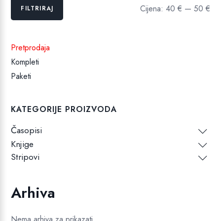
Min
Maks
Cijena:
40 €
—
50 €
FILTRIRAJ
cijena
cijena
Pretprodaja
Kompleti
Paketi
KATEGORIJE PROIZVODA
Časopisi
Knjige
Stripovi
Arhiva
Nema arhiva za prikazati.