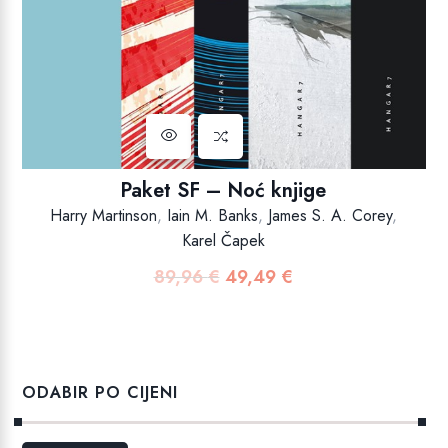
Paket SF – Noć knjige
Harry Martinson
,
Iain M. Banks
,
James S. A. Corey
,
Karel Čapek
89,96
€
49,49
€
Izvorna
Trenutna
cijena
cijena
bila
je:
je:
49,49 €.
89,96 €.
ODABIR PO CIJENI