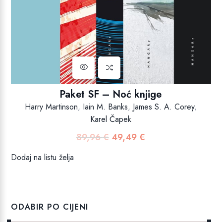
Paket SF – Noć knjige
Harry Martinson
,
Iain M. Banks
,
James S. A. Corey
,
Karel Čapek
89,96
€
49,49
€
Izvorna
Trenutna
cijena
cijena
Dodaj na listu želja
bila
je:
je:
49,49 €.
89,96 €.
ODABIR PO CIJENI