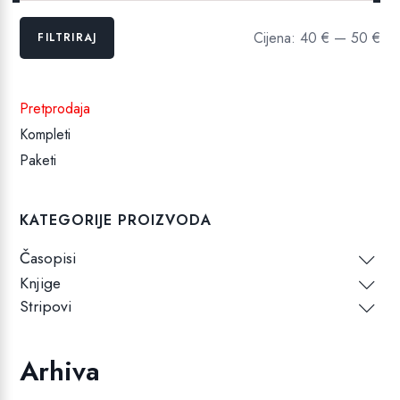
Min
Maks
Cijena:
40 €
—
50 €
FILTRIRAJ
cijena
cijena
Pretprodaja
Kompleti
Paketi
KATEGORIJE PROIZVODA
Časopisi
Knjige
Stripovi
Arhiva