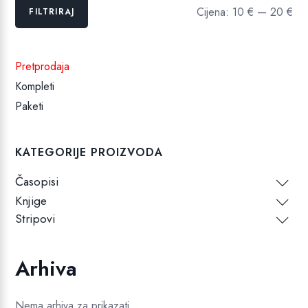
Min
Maks
Cijena:
10 €
—
20 €
FILTRIRAJ
cijena
cijena
Pretprodaja
Kompleti
Paketi
KATEGORIJE PROIZVODA
Časopisi
Knjige
Stripovi
Arhiva
Nema arhiva za prikazati.