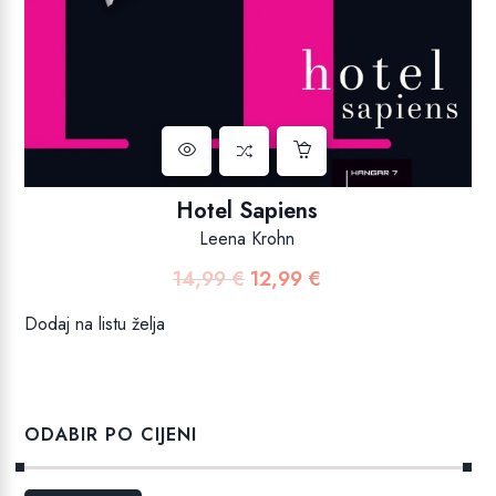
Hotel Sapiens
Leena Krohn
14,99
€
12,99
€
Izvorna
Trenutna
cijena
cijena
Dodaj na listu želja
bila
je:
je:
12,99 €.
14,99 €.
ODABIR PO CIJENI