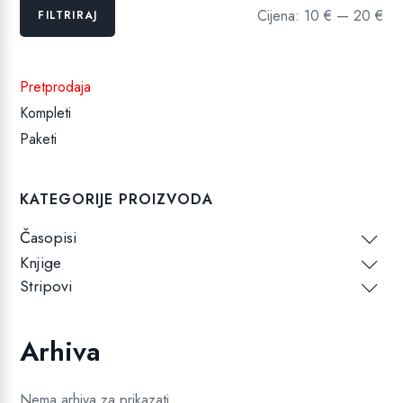
Min
Maks
Cijena:
10 €
—
20 €
FILTRIRAJ
cijena
cijena
Pretprodaja
Kompleti
Paketi
KATEGORIJE PROIZVODA
Časopisi
Knjige
Stripovi
Arhiva
Nema arhiva za prikazati.