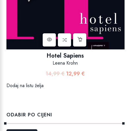
Hotel Sapiens
Leena Krohn
14,99
€
12,99
€
Izvorna
Trenutna
cijena
cijena
Dodaj na listu želja
bila
je:
je:
12,99 €.
14,99 €.
ODABIR PO CIJENI