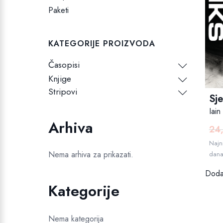
Paketi
KATEGORIJE PROIZVODA
Časopisi
Knjige
Stripovi
Sje
Iain
Arhiva
24
Najni
Nema arhiva za prikazati.
dan
Dodaj
Kategorije
Nema kategorija