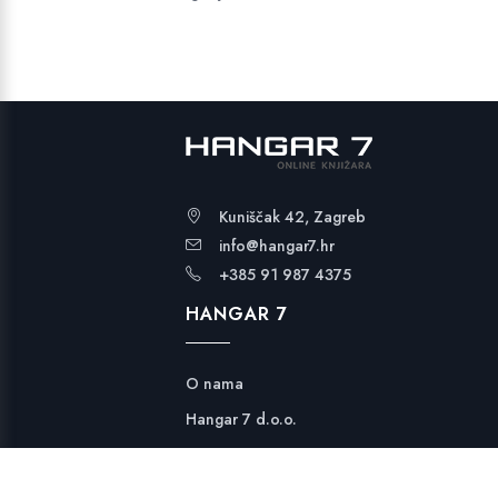
Kuniščak 42, Zagreb
info@hangar7.hr
+385 91 987 4375
HANGAR 7
O nama
Hangar 7 d.o.o.