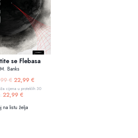
tite se Flebasa
 M. Banks
,99
€
22,99
€
Izvorna
Trenutna
cijena
cijena
ža cijena u proteklih 30
22,99
€
bila
je:
a:
je:
22,99 €.
 na listu želja
24,99 €.