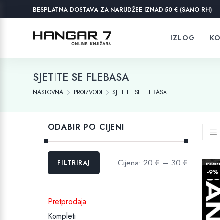
BESPLATNA DOSTAVA ZA NARUDŽBE IZNAD 50 € (SAMO RH)
IZLOG
KO
SJETITE SE FLEBASA
NASLOVNA
PROIZVODI
SJETITE SE FLEBASA
ODABIR PO CIJENI
Min
Maks
Cijena:
20 €
—
30 €
FILTRIRAJ
cijena
cijena
-9%
Pretprodaja
Kompleti