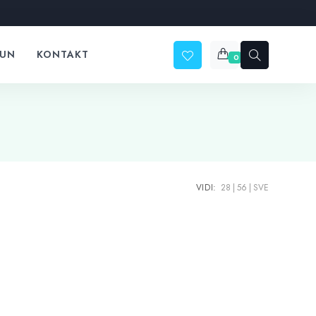
ČUN
KONTAKT
0
VIDI:
28
56
SVE