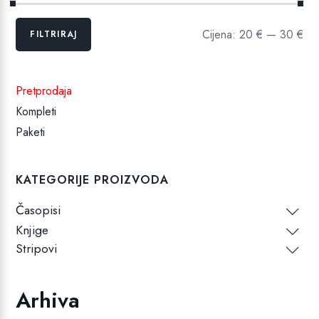
Min
Maks
Cijena:
20 €
—
30 €
FILTRIRAJ
cijena
cijena
Pretprodaja
Kompleti
Paketi
KATEGORIJE PROIZVODA
Časopisi
Knjige
Stripovi
Arhiva