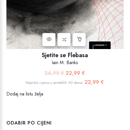
Sjetite se Flebasa
Iain M. Banks
24,99
€
22,99
€
Izvorna
Trenutna
cijena
cijena
22,99
€
Najniža cijena u proteklih 30 dana:
bila
je:
Dodaj na listu želja
je:
22,99 €.
24,99 €.
ODABIR PO CIJENI