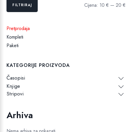
Min
Maks
Cijena:
10 €
—
20 €
FILTRIRAJ
cijena
cijena
Pretprodaja
Kompleti
Paketi
KATEGORIJE PROIZVODA
Časopisi
Knjige
Stripovi
Arhiva
Nema arhiva za prikazati.