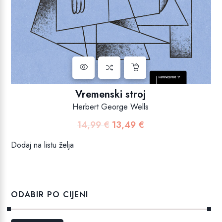
Vremenski stroj
Herbert George Wells
14,99
€
13,49
€
Izvorna
Trenutna
cijena
cijena
Dodaj na listu želja
bila
je:
je:
13,49 €.
14,99 €.
ODABIR PO CIJENI