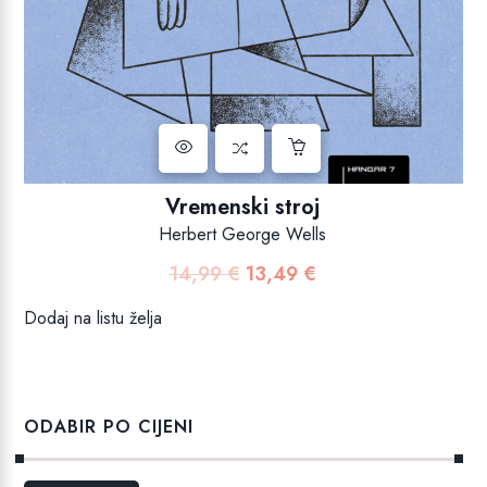
Vremenski stroj
Herbert George Wells
14,99
€
13,49
€
Izvorna
Trenutna
cijena
cijena
Dodaj na listu želja
bila
je:
je:
13,49 €.
14,99 €.
ODABIR PO CIJENI