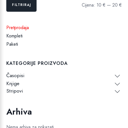
Min
Maks
Cijena:
10 €
—
20 €
FILTRIRAJ
cijena
cijena
Pretprodaja
Kompleti
Paketi
KATEGORIJE PROIZVODA
Časopisi
Knjige
Stripovi
Arhiva
Nema arhiva za prikazati.